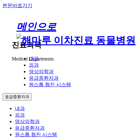
본문바로가기
메인으로
진료과목
내과
Medical Departments
외과
영상의학과
응급중환자과
원스톱 협진 시스템
응급중환자과
내과
외과
영상의학과
응급중환자과
원스톱 협진 시스템