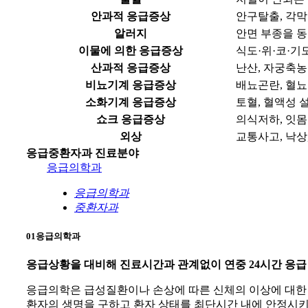
안과적
응급증상
안구탈출, 각막
알러지
안면 부종을 
이물에 의한
응급증상
식도·위·코·기
산과적
응급증상
난산, 자궁축
비뇨기계
응급증상
배뇨곤란, 혈뇨
소화기계
응급증상
토혈, 혈액성 
쇼크
응급증상
의식저하, 잇몸
외상
교통사고, 낙상,
응급중환자과 진료분야
응급의학과
응급의학과
중환자과
01
응급의학과
응급상황을 대비해 진료시간과 관계없이 연중 24시간 응급
응급의학은 급성질환이나 손상에 따른 신체의 이상에 대한
환자의 생명을 구하고 환자 상태를 최단시간 내에 안정시키고