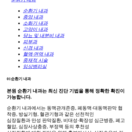
순환기 내과
종양 내과
소화기 내과
고양이 내과
당뇨 및 내분비 내과
피부과
신경 내과
혈액·면역 내과
중재적 시술
임상병리실
01
순환기 내과
본원 순환기 내과는
최신 진단 기법을 통해 정확한 확진이
가능합니다.
순환기 내과에서는 동맥관개존증, 폐동맥·대동맥판막 협
착증, 방실기형, 혈관기형과 같은 선천적인
심장질환과 만성 판막질환, 비대성·확장성 심근병증, 폐고
혈압, 심장사상충증, 부정맥 등의 후천성